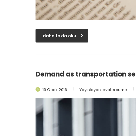
daha fazla oku
Demand as transportation s
19 Ocak 2016
Yayınlayan:
evatercume