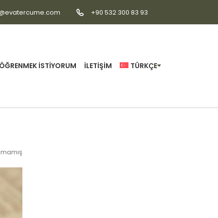
o@evatercume.com
+90 532 300 83 93
ÖĞRENMEK İSTIYORUM
İLETIŞIM
TÜRKÇE
ılmamış