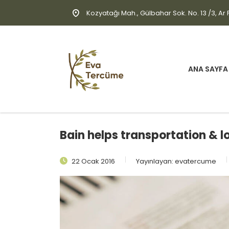
Kozyatağı Mah., Gülbahar Sok. No. 13 /3, Ar P
ANA SAYFA
Bain helps transportation & 
22 Ocak 2016
Yayınlayan:
evatercume