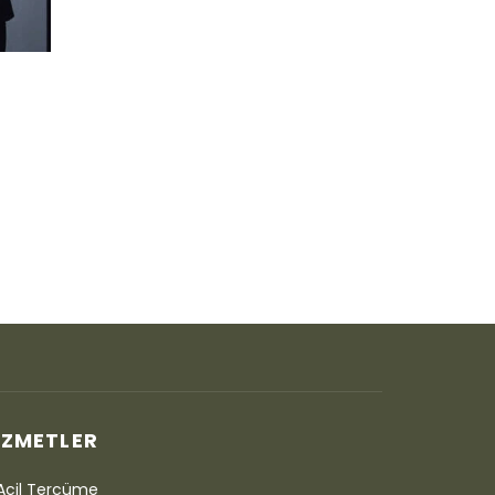
IZMETLER
Acil Tercüme