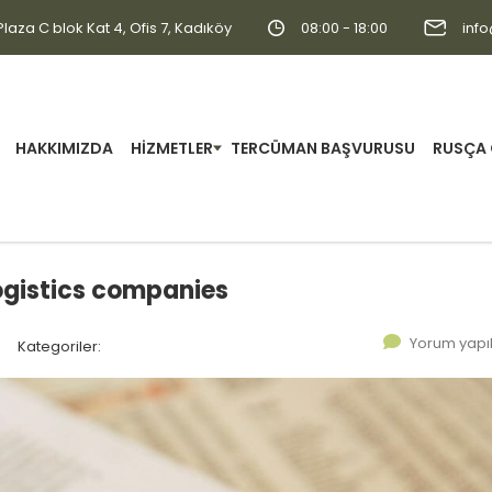
laza C blok Kat 4, Ofis 7, Kadıköy
08:00 - 18:00
inf
HAKKIMIZDA
HIZMETLER
TERCÜMAN BAŞVURUSU
RUSÇA 
logistics companies
Yorum yap
Kategoriler: